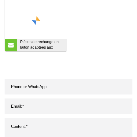
Pièces de rechange en
laiton adaptées aux
besoins du client par
OEM en métal de
machines de garnitures
de tuyau de coude