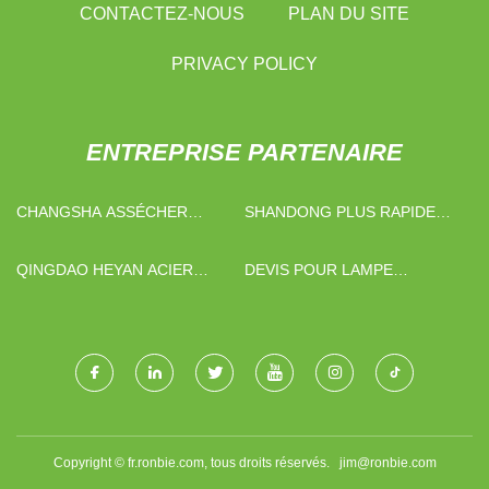
CONTACTEZ-NOUS
PLAN DU SITE
PRIVACY POLICY
ENTREPRISE PARTENAIRE
CHANGSHA ASSÉCHER
SHANDONG PLUS RAPIDE
L'EAU MACHINES
ABRASIF TECH CO., LTD.
TECHNOLOGIE CIE, LTD.
QINGDAO HEYAN ACIER
DEVIS POUR LAMPE
STRUCTURE CO., LTD.
D'ESPACE PUBLIC
Copyright © fr.ronbie.com, tous droits réservés.
jim@ronbie.com